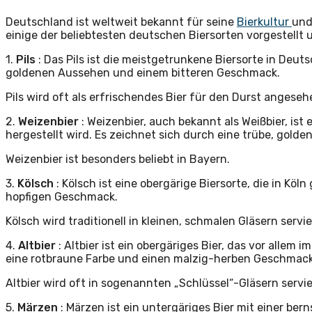
Deutschland ist weltweit bekannt für seine
Bierkultur
und
einige der beliebtesten deutschen Biersorten vorgestellt 
1.
Pils
: Das Pils ist die meistgetrunkene Biersorte in Deuts
goldenen Aussehen und einem bitteren Geschmack.
Pils wird oft als erfrischendes Bier für den Durst angeseh
2.
Weizenbier
: Weizenbier, auch bekannt als Weißbier, is
hergestellt wird. Es zeichnet sich durch eine trübe, gol
Weizenbier ist besonders beliebt in Bayern.
3.
Kölsch
: Kölsch ist eine obergärige Biersorte, die in Köl
hopfigen Geschmack.
Kölsch wird traditionell in kleinen, schmalen Gläsern servie
4.
Altbier
: Altbier ist ein obergäriges Bier, das vor allem 
eine rotbraune Farbe und einen malzig-herben Geschmack
Altbier wird oft in sogenannten „Schlüssel“-Gläsern servie
5.
Märzen
: Märzen ist ein untergäriges Bier mit einer b