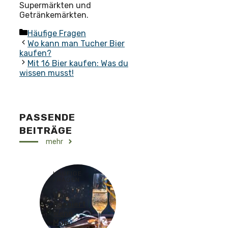
Supermärkten und
Getränkemärkten.
Kategorien
Häufige Fragen
Wo kann man Tucher Bier
kaufen?
Mit 16 Bier kaufen: Was du
wissen musst!
PASSENDE
BEITRÄGE
mehr
HÄUFIGE
FRAGEN
Was
Passiert
Wenn
Man