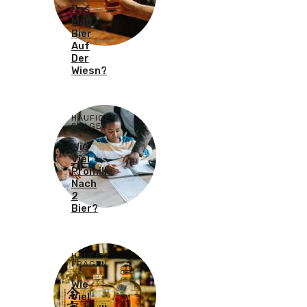
Das
Maß
Bier
Auf
Der
Wiesn?
HÄUFIGE
FRAGEN
Wie
Viel
Promille
Nach
2
Bier?
HÄUFIGE
FRAGEN
Wie
Viel