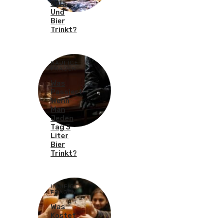
Cola
Und
Bier
Trinkt?
HÄUFIGE
FRAGEN
Was
Passiert
Wenn
Man
Jeden
Tag 3
Liter
Bier
Trinkt?
HÄUFIGE
FRAGEN
Was
Kostet