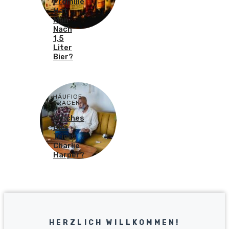
Promille
Hat
Man
Nach
1,5
Liter
Bier?
HÄUFIGE
FRAGEN
Welches
Bier
Trinkt
Charlie
Harper?
HERZLICH WILLKOMMEN!