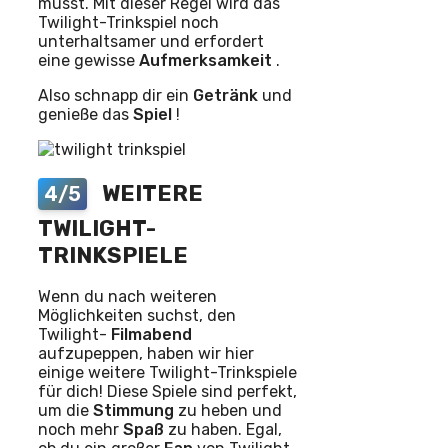
musst. Mit dieser Regel wird das
Twilight-Trinkspiel noch
unterhaltsamer und erfordert
eine gewisse
Aufmerksamkeit
.
Also schnapp dir ein
Getränk
und
genieße das
Spiel
!
WEITERE
4/5
TWILIGHT-
TRINKSPIELE
Wenn du nach weiteren
Möglichkeiten suchst, den
Twilight-
Filmabend
aufzupeppen, haben wir hier
einige weitere Twilight-Trinkspiele
für dich! Diese Spiele sind perfekt,
um die
Stimmung
zu heben und
noch mehr
Spaß
zu haben. Egal,