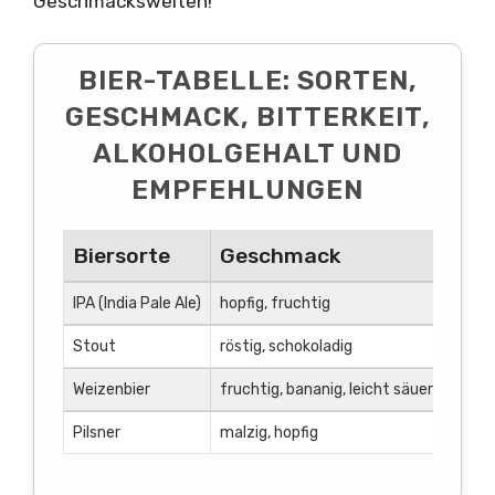
Geschmackswelten!
BIER-TABELLE: SORTEN,
GESCHMACK, BITTERKEIT,
ALKOHOLGEHALT UND
EMPFEHLUNGEN
Biersorte
Geschmack
B
IPA (India Pale Ale)
hopfig, fruchtig
40
Stout
röstig, schokoladig
30
Weizenbier
fruchtig, bananig, leicht säuerlich
10
Pilsner
malzig, hopfig
25