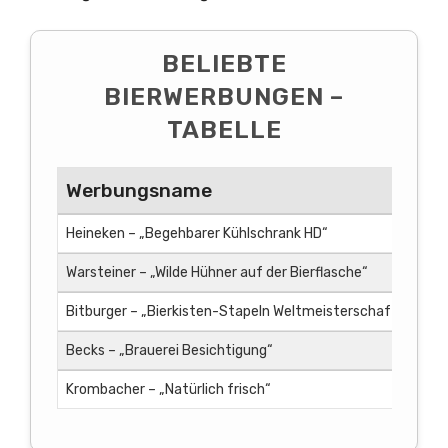
BELIEBTE
BIERWERBUNGEN –
TABELLE
Werbungsname
Ja
Heineken – „Begehbarer Kühlschrank HD“
201
Warsteiner – „Wilde Hühner auf der Bierflasche“
200
Bitburger – „Bierkisten-Stapeln Weltmeisterschaft“
201
Becks – „Brauerei Besichtigung“
202
Krombacher – „Natürlich frisch“
201