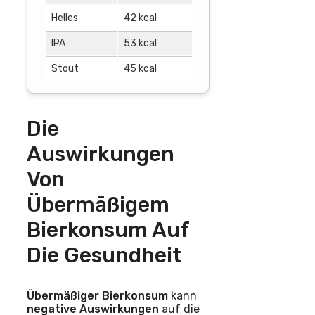
Helles
42 kcal
139
IPA
53 kcal
175 
Stout
45 kcal
149
Die
Auswirkungen
Von
Übermäßigem
Bierkonsum Auf
Die Gesundheit
Übermäßiger Bierkonsum
kann
negative Auswirkungen
auf die