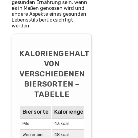
gesunden Ernährung sein, wenn
es in Maßen genossen wird und
andere Aspekte eines gesunden
Lebensstils berücksichtigt
werden.
KALORIENGEHALT
VON
VERSCHIEDENEN
BIERSORTEN –
TABELLE
Biersorte
Kaloriengehalt pro 100 ml
Ka
Pils
43 kcal
142
Weizenbier
48 kcal
158