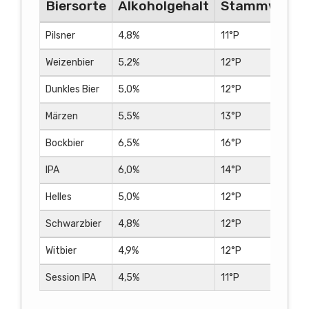
Biersorte
Alkoholgehalt
Stammwürze
Pilsner
4,8%
11°P
Weizenbier
5,2%
12°P
Dunkles Bier
5,0%
12°P
Märzen
5,5%
13°P
Bockbier
6,5%
16°P
IPA
6,0%
14°P
Helles
5,0%
12°P
Schwarzbier
4,8%
12°P
Witbier
4,9%
12°P
Session IPA
4,5%
11°P