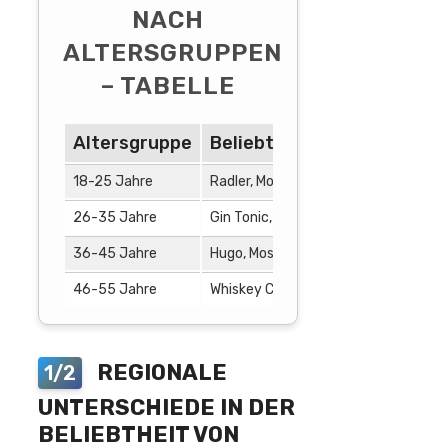
NACH
ALTERSGRUPPEN
– TABELLE
Altersgruppe
Beliebteste Bier-Mixgeträ
18-25 Jahre
Radler, Mojito
26-35 Jahre
Gin Tonic, Aperol Spritz
36-45 Jahre
Hugo, Moscow Mule
46-55 Jahre
Whiskey Cola, Weißweinschorle
REGIONALE
1/2
UNTERSCHIEDE IN DER
BELIEBTHEIT VON