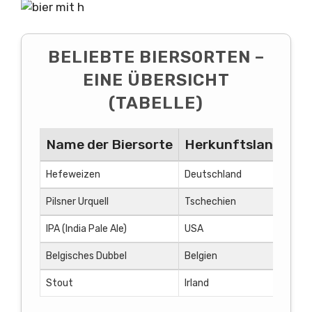
BELIEBTE BIERSORTEN –
EINE ÜBERSICHT
(TABELLE)
Name der Biersorte
Herkunftsland
Bie
Hefeweizen
Deutschland
Wei
Pilsner Urquell
Tschechien
Pils
IPA (India Pale Ale)
USA
Ale
Belgisches Dubbel
Belgien
Abte
Stout
Irland
Sto