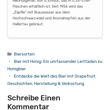
Alkoholgehalt von 5,10%vol., das in 0,33-Liter-
Flaschen erhältlich ist. Seit 1956 wird das
„Zäpfle“ mit Brauwasser aus dem
Hochschwarzwald und Aromahopfen aus der
Hallertau gebraut.
Kategorien
Biersorten
Bier mit Honig: Ein umfassender Leitfaden zu
Honigbier
Entdecke die Welt des Bier mit Grapefruit:
Geschichten, Herstellung & Verkostung
Schreibe Einen
Kommentar