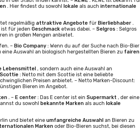
du in der Stadt finden kannst: –
REWE
: REWE ist bekannt fü
sen
. Hier findest du sowohl
lokale
als auch
internationale
ietet regelmäßig
attraktive Angebote
für
Bierliebhaber
.
n
ist für jeden
Geschmack
etwas dabei. –
Selgros
: Selgros
eren in großen Mengen anbietet.
fen. –
Bio Company
: Wenn du auf der Suche nach Bio-Bier
du eine Auswahl an biologisch hergestellten Bieren zu
fairen
e Lebensmittel
, sondern auch eine Auswahl an
 Scottie
: Netto mit dem Scottie ist eine beliebte
erschwinglichen Preisen anbietet. – Netto Marken-Discount:
ünstigen Bieren im Angebot.
rken
. –
E center
: Das E center ist ein
Supermarkt
, der eine
 kannst du sowohl
bekannte Marken
als auch
lokale
rlin und bietet eine
umfangreiche Auswahl
an Bieren zu
nternationalen Marken
oder Bio-Bieren suchst, bei diesen