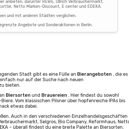
 Bier anbieten, darunter REWE, Ullrich Verbrauchermarkt,
cottie, Netto Marken-Discount, E center und EDEKA.
eben und mit anderen Städten verglichen.
begrenzte Angebote und Sonderaktionen in Berlin.
regenden Stadt gibt es eine Fülle an
Bierangeboten
, die es
 einfach nur auf der Suche nach neuen
zu bieten.
 an
Biersorten
und
Brauereien
. Hier findest du sowohl
-Biere. Vom klassischen Pilsner über hopfenreiche IPAs bis
mack etwas dabei.
ießen. Auch in den verschiedenen Einzelhandelsgeschäften
h Verbrauchermarkt, Selgros, Bio Company, Reformhaus, Nett
A – überall findest du eine breite Palette an Biersorten.