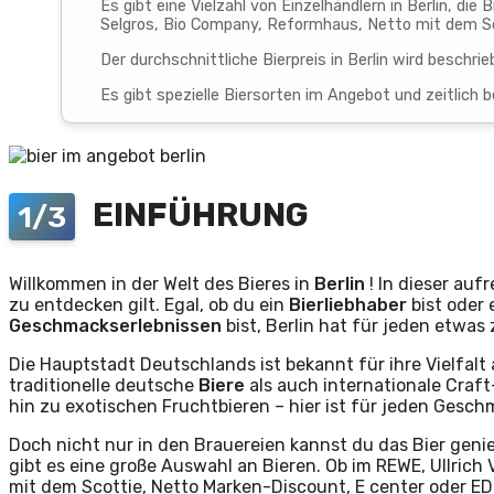
Es gibt eine Vielzahl von Einzelhändlern in Berlin, die
Selgros, Bio Company, Reformhaus, Netto mit dem S
Der durchschnittliche Bierpreis in Berlin wird beschri
Es gibt spezielle Biersorten im Angebot und zeitlich 
EINFÜHRUNG
1/3
Willkommen in der Welt des Bieres in
Berlin
! In dieser auf
zu entdecken gilt. Egal, ob du ein
Bierliebhaber
bist oder
Geschmackserlebnissen
bist, Berlin hat für jeden etwas 
Die Hauptstadt Deutschlands ist bekannt für ihre Vielfalt
traditionelle deutsche
Biere
als auch internationale Craft
hin zu exotischen Fruchtbieren – hier ist für jeden Gesch
Doch nicht nur in den Brauereien kannst du das Bier gen
gibt es eine große Auswahl an Bieren. Ob im REWE, Ullric
mit dem Scottie, Netto Marken-Discount, E center oder EDEK