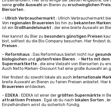
Einzelhändlern. Hier sind einige der besten Angebote, die 
seine
große Auswahl
an Bieren zu
erschwinglichen Prei
Biersorten
.
–
Ullrich Verbrauchermarkt
: Ullrich Verbrauchermarkt b
Von
regionalen Brauereien
bis hin zu
bekannten Marke
ist ein
Großhandelsmarkt
, der eine breite Auswahl an Bi
Hier kannst du Bier zu
besonders günstigen Preisen
kau
bist, solltest du die Bio Company besuchen. Hier findest 
Preisen
.
–
Reformhaus
: Das Reformhaus bietet nicht nur
gesund
biologischen
und
glutenfreien Bieren
. –
Netto mit dem
Supermarktkette
, die eine Vielzahl von Biersorten zu 
Auch Netto Marken-Discount hat eine große Auswahl an g
Hier findest du sowohl lokale als auch
internationale Ma
breite Auswahl an Bieren zu fairen Preisen anbietet. Hier
Brauereien
entdecken.
–
EDEKA
: EDEKA ist einer der
größten Supermärkte
in Be
attraktiven Preisen
. Egal ob du nach
lokalen Sorten
,
i
Einzelhändlern wirst du sicherlich fündig.