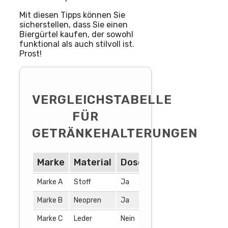
Mit diesen Tipps können Sie
sicherstellen, dass Sie einen
Biergürtel kaufen, der sowohl
funktional als auch stilvoll ist.
Prost!
VERGLEICHSTABELLE
FÜR
GETRÄNKEHALTERUNGEN
Marke
Material
Dosenhalterung
Flas
Marke A
Stoff
Ja
Nein
Marke B
Neopren
Ja
Ja
Marke C
Leder
Nein
Ja