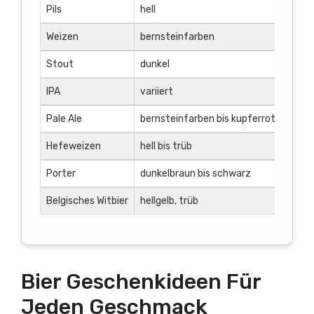
Pils
hell
4-5
Weizen
bernsteinfarben
5-6
Stout
dunkel
6-8
IPA
variiert
6-7
Pale Ale
bernsteinfarben bis kupferrot
5-7
Hefeweizen
hell bis trüb
4-5
Porter
dunkelbraun bis schwarz
5-7
Belgisches Witbier
hellgelb, trüb
4-5
Bier Geschenkideen Für
Jeden Geschmack