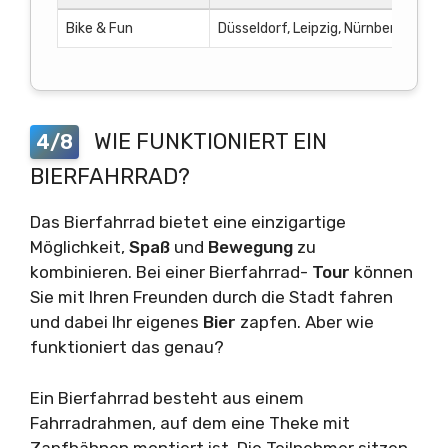
Bike & Fun
Düsseldorf, Leipzig, Nürnberg
20€ 
WIE FUNKTIONIERT EIN
4/8
BIERFAHRRAD?
Das Bierfahrrad bietet eine einzigartige
Möglichkeit,
Spaß
und
Bewegung
zu
kombinieren. Bei einer Bierfahrrad-
Tour
können
Sie mit Ihren Freunden durch die Stadt fahren
und dabei Ihr eigenes
Bier
zapfen. Aber wie
funktioniert das genau?
Ein Bierfahrrad besteht aus einem
Fahrradrahmen, auf dem eine Theke mit
Zapfhähnen montiert ist. Die Teilnehmer sitzen