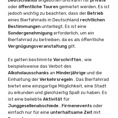
Deutschlands
angeboten und kann für
private
oder
öffentliche
Touren
gemietet werden. Es ist
jedoch wichtig zu beachten, dass der
Betrieb
eines Bierfahrrads in Deutschland
rechtlichen
Bestimmungen
unterliegt. Es ist eine
Sondergenehmigung
erforderlich, um ein
Bierfahrrad zu betreiben, da es als öffentliche
Vergnügungsveranstaltung
gilt.
Es gelten bestimmte
Vorschriften
, wie
beispielsweise das Verbot des
Alkoholausschanks
an
Minderjährige
und die
Einhaltung der
Verkehrsregeln
. Das Bierfahrrad
bietet eine einzigartige Möglichkeit, eine Stadt
zu erkunden und gleichzeitig Spaß zu haben. Es
ist eine beliebte
Aktivität
für
Junggesellenabschiede
,
Firmenevents
oder
einfach nur für eine
unterhaltsame
Zeit
mit