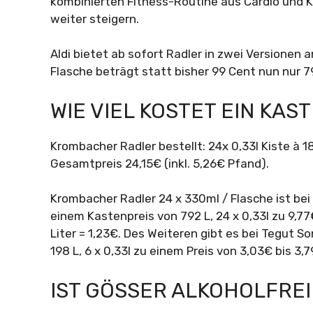
kombinierten Fitness-Routine aus Cardio und Kr
weiter steigern.
Aldi bietet ab sofort Radler in zwei Versionen an
Flasche beträgt statt bisher 99 Cent nun nur 7
WIE VIEL KOSTET EIN KAS
Krombacher Radler bestellt: 24x 0,33l Kiste à
Gesamtpreis 24,15€ (inkl. 5,26€ Pfand).
Krombacher Radler 24 x 330ml / Flasche ist be
einem Kastenpreis von 792 L, 24 x 0,33l zu 9,7
Liter = 1,23€. Des Weiteren gibt es bei Tegut 
198 L, 6 x 0,33l zu einem Preis von 3,03€ bis 3,79
IST GÖSSER ALKOHOLFREI