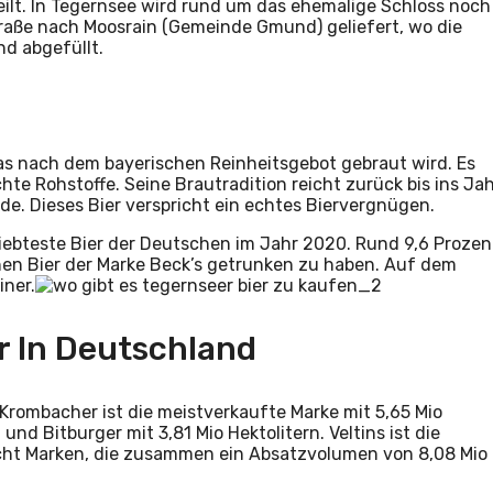
teilt. In Tegernsee wird rund um das ehemalige Schloss noch
raße nach Moosrain (Gemeinde Gmund) geliefert, wo die
nd abgefüllt.
, das nach dem bayerischen Reinheitsgebot gebraut wird. Es
te Rohstoffe. Seine Brautradition reicht zurück bis ins Ja
de. Dieses Bier verspricht ein echtes Biervergnügen.
liebteste Bier der Deutschen im Jahr 2020. Rund 9,6 Prozen
hen Bier der Marke Beck’s getrunken zu haben. Auf dem
iner.
r In Deutschland
 Krombacher ist die meistverkaufte Marke mit 5,65 Mio
und Bitburger mit 3,81 Mio Hektolitern. Veltins ist die
 acht Marken, die zusammen ein Absatzvolumen von 8,08 Mio