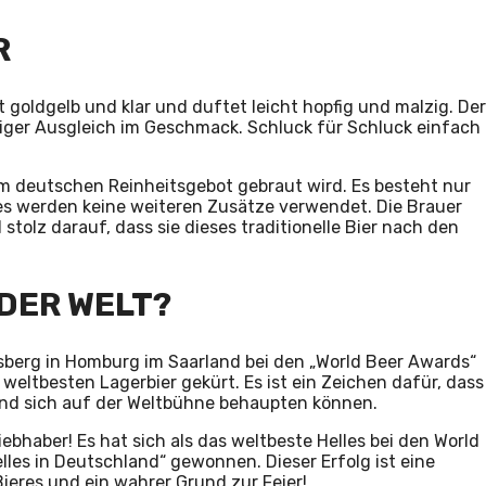
R
st goldgelb und klar und duftet leicht hopfig und malzig. Der
ziger Ausgleich im Geschmack. Schluck für Schluck einfach
dem deutschen Reinheitsgebot gebraut wird. Es besteht nur
s werden keine weiteren Zusätze verwendet. Die Brauer
olz darauf, dass sie dieses traditionelle Bier nach den
 DER WELT?
rlsberg in Homburg im Saarland bei den „World Beer Awards“
weltbesten Lagerbier gekürt. Es ist ein Zeichen dafür, dass
und sich auf der Weltbühne behaupten können.
liebhaber! Es hat sich als das weltbeste Helles bei den World
les in Deutschland“ gewonnen. Dieser Erfolg ist eine
ieres und ein wahrer Grund zur Feier!