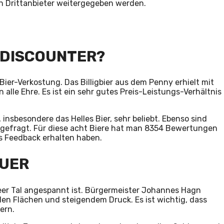
an Drittanbieter weitergegeben werden.
M DISCOUNTER?
r-Verkostung. Das Billigbier aus dem Penny erhielt mit
lle Ehre. Es ist ein sehr gutes Preis-Leistungs-Verhältnis
 insbesondere das Helles Bier, sehr beliebt. Ebenso sind
hr gefragt. Für diese acht Biere hat man 8354 Bewertungen
es Feedback erhalten haben.
EUER
seer Tal angespannt ist. Bürgermeister Johannes Hagn
enden Flächen und steigendem Druck. Es ist wichtig, dass
ern.