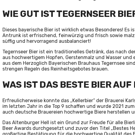
WIE GUT IST TEGERNSEER BIE
Dieses bayerische Bier ist wirklich etwas Besonderes! Es i
Antrunk ist erfrischend, feinwürzig und frisch sowie mal
süffig und hervorragend ausbalanciert!
Tegernseer Bier ist ein traditionelles Getränk, das nach 
aus hochwertigem Hopfen, Gerstenmalz und Wasser und e
aus dem Herzoglich Bayerischen Brauhaus Tegernsee sind st
strengen Regeln des Reinheitsgebotes brauen.
WAS IST DAS BESTE BIER AUF
Erfreulicherweise konnte das „Kellerbier“ der Brauerei Ka
im letzten Jahr in die Top 9 schaffen und wurde 2021 zum 
auch deutsche Brauereien hochwertige Biere herstellen 
Das Altenburger Hell ist ein Grund zur Freude für alle Bier
Beer Awards durchgesetzt und zuvor den Titel „Bestes Hel
großartige Bestätigung für die hochwertige Qualität des B