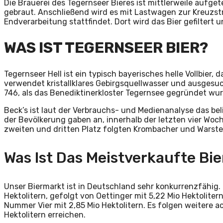
Die Brauerei des Tegernseer Bieres ist mittlerweile aufge
gebraut. Anschließend wird es mit Lastwagen zur Kreuzst
Endverarbeitung stattfindet. Dort wird das Bier gefiltert u
WAS IST TEGERNSEER BIER?
Tegernseer Hell ist ein typisch bayerisches helle Vollbier
verwendet kristallklares Gebirgsquellwasser und ausgesuch
746, als das Benediktinerkloster Tegernsee gegründet wur
Beck’s ist laut der Verbrauchs- und Medienanalyse das be
der Bevölkerung gaben an, innerhalb der letzten vier Woc
zweiten und dritten Platz folgten Krombacher und Warste
Was Ist Das Meistverkaufte Bie
Unser Biermarkt ist in Deutschland sehr konkurrenzfähig.
Hektolitern, gefolgt von Oettinger mit 5,22 Mio Hektolitern 
Nummer Vier mit 2,85 Mio Hektolitern. Es folgen weitere
Hektolitern erreichen.