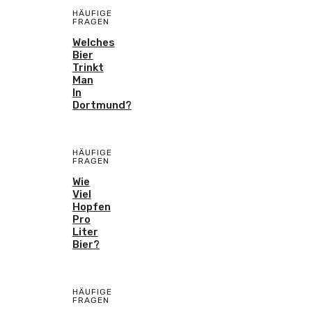
HÄUFIGE
FRAGEN
Welches
Bier
Trinkt
Man
In
Dortmund?
HÄUFIGE
FRAGEN
Wie
Viel
Hopfen
Pro
Liter
Bier?
HÄUFIGE
FRAGEN