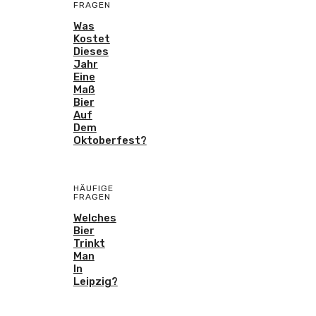
FRAGEN
Was
Kostet
Dieses
Jahr
Eine
Maß
Bier
Auf
Dem
Oktoberfest?
HÄUFIGE
FRAGEN
Welches
Bier
Trinkt
Man
In
Leipzig?