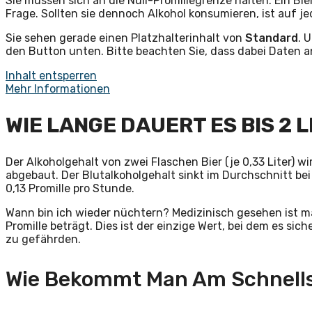
Sie müssen sich an die Null-Promillegrenze halten. Ein Bi
Frage. Sollten sie dennoch Alkohol konsumieren, ist auf j
Sie sehen gerade einen Platzhalterinhalt von
Standard
. 
den Button unten. Bitte beachten Sie, dass dabei Daten 
Inhalt entsperren
Mehr Informationen
WIE LANGE DAUERT ES BIS 2 
Der Alkoholgehalt von zwei Flaschen Bier (je 0,33 Liter)
abgebaut. Der Blutalkoholgehalt sinkt im Durchschnitt be
0,13 Promille pro Stunde.
Wann bin ich wieder nüchtern? Medizinisch gesehen ist m
Promille beträgt. Dies ist der einzige Wert, bei dem es si
zu gefährden.
Wie Bekommt Man Am Schnells