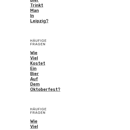
Bier
Trinkt
Man
In
Leipzig?
HÄUFIGE
FRAGEN
Wie
Viel
Kostet
Ein
Bier
Auf
Dem
Oktoberfest?
HÄUFIGE
FRAGEN
Wie
Viel