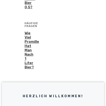
Bier
0,5?
HÄUFIGE
FRAGEN
Wie
Viel
Promille
Hat
Man
Nach
1
Liter
Bier?
HERZLICH WILLKOMMEN!