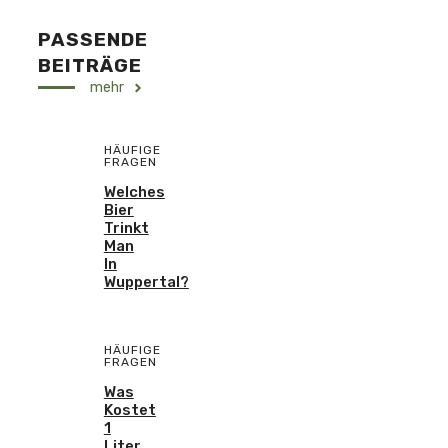
PASSENDE
BEITRÄGE
mehr
HÄUFIGE
FRAGEN
Welches
Bier
Trinkt
Man
In
Wuppertal?
HÄUFIGE
FRAGEN
Was
Kostet
1
Liter