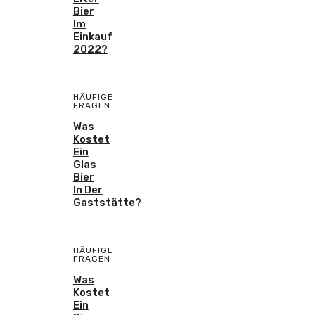
Bier
Im
Einkauf
2022?
HÄUFIGE
FRAGEN
Was
Kostet
Ein
Glas
Bier
In Der
Gaststätte?
HÄUFIGE
FRAGEN
Was
Kostet
Ein