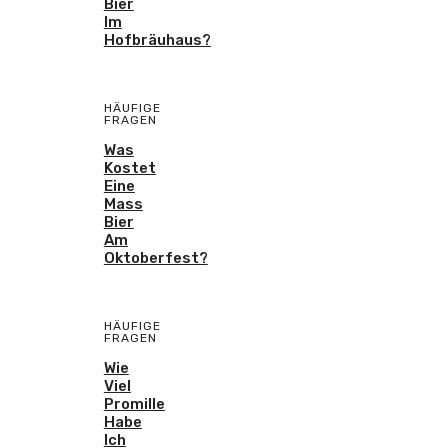
Bier
Im
Hofbräuhaus?
HÄUFIGE
FRAGEN
Was
Kostet
Eine
Mass
Bier
Am
Oktoberfest?
HÄUFIGE
FRAGEN
Wie
Viel
Promille
Habe
Ich