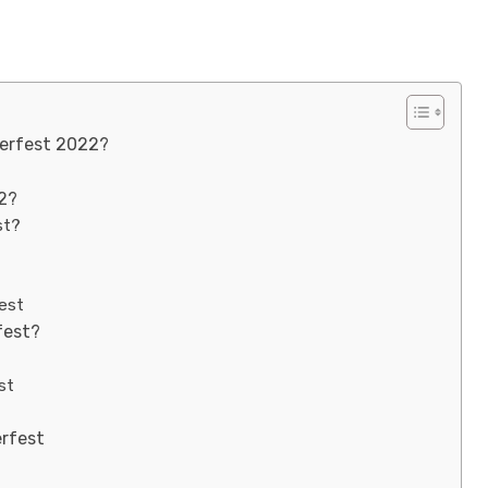
berfest 2022?
2?
st?
est
fest?
st
rfest