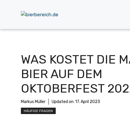
Zum
Inhalt
springen
WAS KOSTET DIE MA
IER AUF DEM O
KTOBERFEST 2022
Markus Müller
Updated on:
17. April 2023
HÄUFIGE FRAGEN