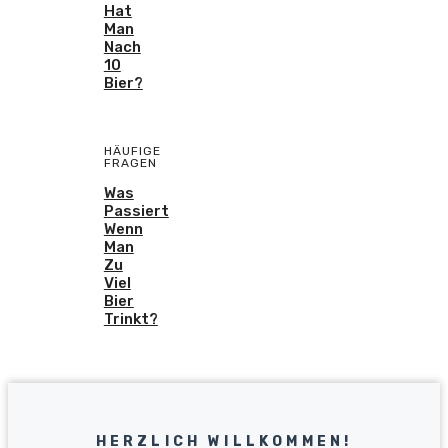
Hat
Man
Nach
10
Bier?
HÄUFIGE
FRAGEN
Was
Passiert
Wenn
Man
Zu
Viel
Bier
Trinkt?
HERZLICH WILLKOMMEN!